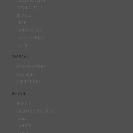
ISAMU MORITA
KIYOKO HATA
NICOLE
LEAF
CANTABELLA
LAURA ASHLEY
その他
WASOU
YUMI KATSURA
THE HANY
SCENA DUNO
MENS
NICOLE
CARLO PIGNATELLI
Prima
LANVIN