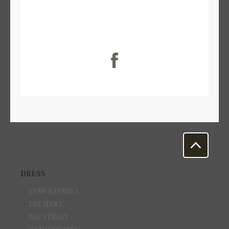
DRESS
YUMI KATSURA
THE HANY
JILL STUART