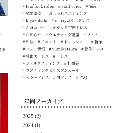
leaf for brides
staff voice
悩み
結婚準備
おしゃれウエディング
kiyokohata
marryコラボドレス
キヨコハタ
キラキラ宇宙ドレス
ン
お知らせ
ウエディング講座
フェア
和装
イベント
ドレスショー
新作
フェア情報
yumikatsura
新作ドレス
皆様
桂由美ドレス
ドレス
ホテルウエディング
桂由美
ウエディングヒルズアジュール
カラードレス
白ドレス
FAQ
年間アーカイブ
2025
(2)
2024
(1)