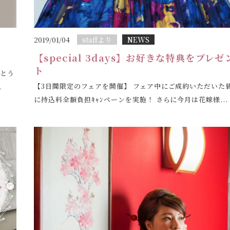
staffより
NEWS
2019/01/04
【special 3days】お好きな特典をプレゼ
ト
がとう
【3日間限定のフェアを開催】 フェア中にご成約いただいた
.
に持込料全額負担ｷｬﾝペーンを実施！ さらに今月は花嫁様...