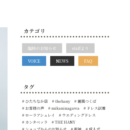
カテゴリ
臨時のお知らせ
staffより
VOICE
NEWS
FAQ
タグ
ひたちなか店
thehany
麗風つくば
お客様の声
mikaninagawa
ドレス試着
ローラアシュレイ
ウエディングドレス
カンタベッラ
THE HANY
ショップからのお知らせ
振袖
成人式